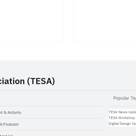
iation (TESA)
Popular Ta
 Inspiration Talk:
TESA ร่วมลงนามบันทึ
าทายในการทำ Startup
เข้าใจ (MOU) กับ Arrow
TESA News Upd
t & Activity
TESA Workshop
ไทย จากไอเดีย...สู่ธุรกิจ
Electronics และ TIoT เ
Digital Design C
A Podcast
ความร่วมมือด้าน AIoT 
tact Us