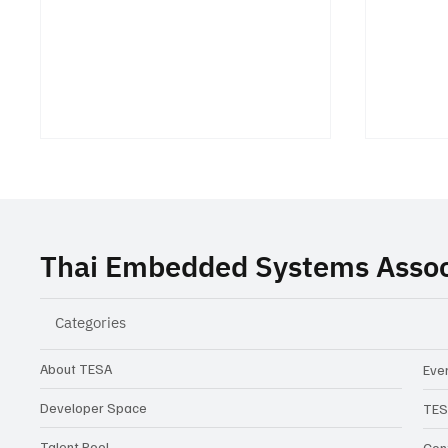
Thai Embedded Systems Assoc
Categories
TESA ร่วมสนับสนุนงานสัมมนา
Closing
Building the Future of
ความท้
About TESA
Even
Automotive Software
ในเมือง
Developer Space
TES
Architecture เจาะลึก SDV,
จริง
Talent Pool
Con