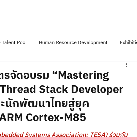
Course & Training
TESAIoT Platform
Developer Space
Event &
 Talent Pool
Human Resource Development
Exhibit
y
TESA News Update
TESA Podcast
ิตรจัดอบรม “Mastering
-Thread Stack Developer
ษะนักพัฒนาไทยสู่ยุค
น ARM Cortex-M85
bedded Systems Association: TESA) ร่วมกับ