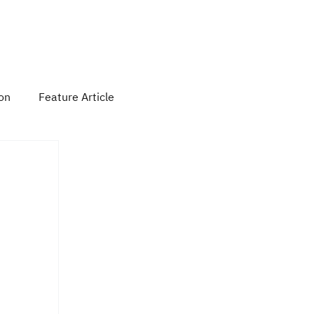
 Activity
Contact Us
Subscribe
ion
Feature Article