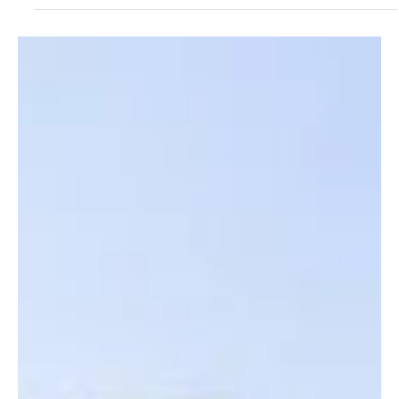
Community & Partnership
เปิดรับสมัคร! HLS Introduction Training เปลี่ยน
C/C++ สู่การออกแบบ Hardware บน FPGA
สมาคมสมองกลฝังตัวไทย (TESA) ร่วมกับ ภาควิชาวิศวกรรมไฟฟ้า
คณะวิศวกรรมศาสตร์ จุฬาลงกรณ์มหาวิทยาลัย และ Design
Gateway Co., Ltd. ขอเชิญนักศึกษา วิศวกร และนักพัฒนาซอฟต์แวร์
ที่สนใจการออกแบบฮาร์ดแวร์ เข้าร่วมอบรม HLS Introduction
Training หลักสูตรพื้นฐานที่จะพาผู้เรียนก้าวจากการเขียนโปรแกรม
C/C++ สู่การพัฒนา Hardware บน FPGA ด้วยเทคโนโลยี High-Level
Synthesis (HLS) ผู้เข้าอบรมจะได้เรียนรู้แนวคิดพื้นฐานของ HLS
ตั้งแต่การแปลงอัลกอริทึมจากภาษา C/C++ ให้เป็นวงจรฮาร์ดแวร์
การเชื่อมโยงระ