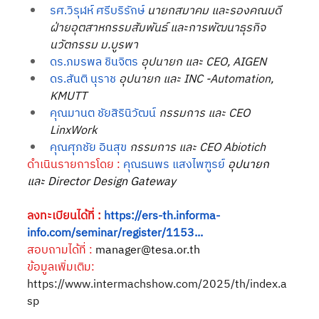
รศ.วิรุฬห์ ศรีบริรักษ์
นายกสมาคม และรองคณบดี
ฝ่ายอุตสาหกรรมสัมพันธ์ และการพัฒนาธุรกิจ
นวัตกรรม ม.บูรพา
ดร.ภมรพล ชินจิตร
อุปนายก และ CEO, AIGEN
ดร.สันติ นุราช
อุปนายก และ INC -Automation, 
KMUTT
คุณมานต ชัยสิรินิวัฒน์
กรรมการ และ CEO 
LinxWork
คุณศุภชัย อินสุข
กรรมการ และ CEO Abiotich
ดำเนินรายการโดย
:
คุณธนพร แสงไพฑูรย์
อุปนายก 
และ Director Design Gateway
ลงทะเบียนได้ที่
:
https://ers-th.informa-
info.com/seminar/register/1153
...
สอบถามได้ที่
:
manager@tesa.or.th
ข้อมูลเพิ่มเติม
:
https://www.intermachshow.com/2025/th/index.a
sp