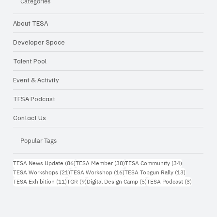
Categories
About TESA
Closing Inspiration Talk: ความท้าทายใน
การทำ Startup ในเมืองไทย จากไอเดีย...สู่
Developer Space
ธุรกิจจริง
Talent Pool
Event & Activity
TESA Podcast
Contact Us
Popular Tags
86 กระทู้
38 กระทู้
34 กระทู้
TESA News Update
(86)
TESA Member
(38)
TESA Community
(34)
21 กระทู้
16 กระทู้
13 กระทู้
TESA Workshops
(21)
TESA Workshop
(16)
TESA Topgun Rally
(13)
11 กระทู้
9 กระทู้
5 กระทู้
3 กระทู้
TESA Exhibition
(11)
TGR
(9)
Digital Design Camp
(5)
TESA Podcast
(3)