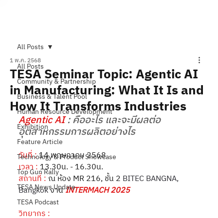
Subscribe
All Posts
1 พ.ค. 2568
All Posts
TESA Seminar Topic: Agentic AI
Community & Partnership
in Manufacturing: What It Is and
Business & Talent Pool
How It Transforms Industries
Human Resource Development
Agentic AI
 : คืออะไร และจะมีผลต่อ
Exhibition
อุตสาหกรรมการผลิตอย่างไร
Feature Article
วันที่
:
14 พฤษภาคม 2568
Technology & Product Showcase
เวลา
:
13.30น. - 16.30น.
Top Gun Rally
สถานที่
:
ณ ห้อง MR 216, ชั้น 2 
BITEC BANGNA, 
TESA News Update
Bangkok
 งาน
INTERMACH 2025
TESA Podcast
วิทยากร
: