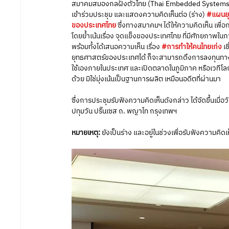
สมาคมสมองกลฝังตัวไทย (Thai Embedded Systems As
เข้าร่วมประชุม และแสดงความคิดเห็นต่อ (ร่าง)
#แผนยุ
ของประเทศไทย
 ซึ่งทางสมาคมฯ ได้ให้ความคิดเห็น เพ
โดยย้ำเน้นเรื่อง จุดแข็งของประเทศไทย ที่มีศักยภาพในกา
พร้อมทั้งได้เสนอความเห็น เรื่อง 
#การทำให้คนไทยเก่ง
เ
ยุทธศาสตร์ของประเทศได้ ก็จะสามารถดึงการลงทุนทา
ใช้เองภายในประเทศ และเปิดตลาดในภูมิภาค หรือเวทีโลกก็
ด้วย มิใช่มุ่งเน้นเป็นฐานการผลิต เหมือนอดีตที่ผ่านมา
ซึ่งการประชุมรับฟังความคิดเห็นดังกล่าว ได้จัดขึ้นเมื
ปทุมวัน ปริ๊นเซส ถ. พญาไท กรุงเทพฯ
หมายเหตุ:
 ยังเป็นร่าง และอยู่ในช่วงเพื่อรับฟังความคิดเ