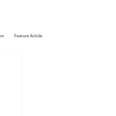
 Activity
Contact Us
Subscribe
ion
Feature Article