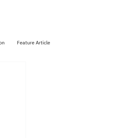
 Activity
Contact Us
Subscribe
ion
Feature Article