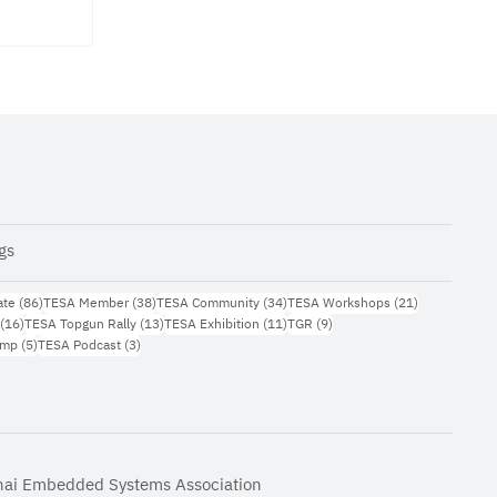
gs
กความ
86 กระทู้
38 กระทู้
34 กระทู้
21 กระทู้
ate
(86)
TESA Member
(38)
TESA Community
(34)
TESA Workshops
(21)
16 กระทู้
13 กระทู้
11 กระทู้
9 กระทู้
(16)
TESA Topgun Rally
(13)
TESA Exhibition
(11)
TGR
(9)
สริม
5 กระทู้
3 กระทู้
amp
(5)
TESA Podcast
(3)
และ
ง
hai Embedded Systems Association