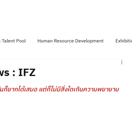
Course & Training
TESAIoT Platform
Developer Space
Event &
 Talent Pool
Human Resource Development
Exhibit
y
TESA News Update
TESA Podcast
s : IFZ
มันก็ยากได้เสมอ แต่ก็ไม่มีสิ่งใดเกินความพยายาม