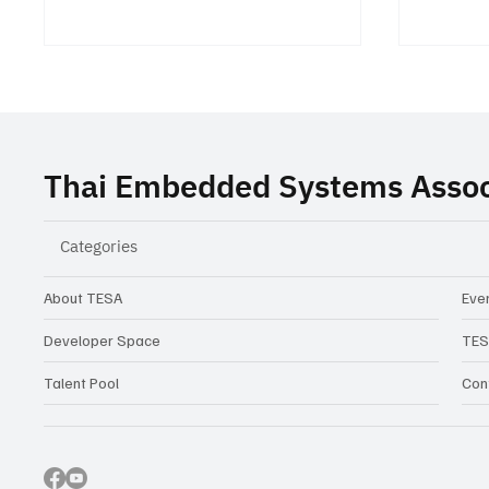
Thai Embedded Systems Assoc
Categories
TESA ร่วมสนับสนุนงานสัมมนา
Closing
Building the Future of
ความท้
About TESA
Even
Automotive Software
ในเมือง
Developer Space
TES
Architecture เจาะลึก SDV,
จริง
Talent Pool
Con
AUTOSAR, IVI และ
Cybersecurity