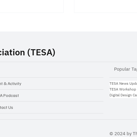
iation (TESA)
Popular Ta
 Inspiration Talk:
TESA ร่วมลงนามบันทึ
าทายในการทำ Startup
เข้าใจ (MOU) กับ Arrow
TESA News Upd
t & Activity
TESA Workshop
ไทย จากไอเดีย...สู่ธุรกิจ
Electronics และ TIoT เ
Digital Design C
A Podcast
ความร่วมมือด้าน AIoT 
tact Us
ระบบสมองกลฝังตัวขอ
ประเทศไทย
© 2024 by T