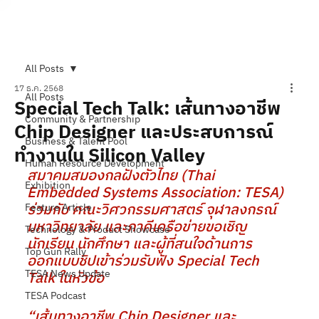
Subscribe
All Posts
17 ธ.ค. 2568
All Posts
Special Tech Talk: เส้นทางอาชีพ
Community & Partnership
Chip Designer และประสบการณ์
Business & Talent Pool
ทำงานใน Silicon Valley
Human Resource Development
สมาคมสมองกลฝังตัวไทย (Thai 
Exhibition
Embedded Systems Association: TESA) 
ร่วมกับ คณะวิศวกรรมศาสตร์ จุฬาลงกรณ์
Feature Article
มหาวิทยาลัย และภาคีเครือข่ายขอเชิญ
Technology & Product Showcase
นักเรียน นักศึกษา และผู้ที่สนใจด้านการ
Top Gun Rally
ออกแบบชิปเข้าร่วมรับฟัง Special Tech 
TESA News Update
Talk ในหัวข้อ
TESA Podcast
“เส้นทางอาชีพ Chip Designer และ