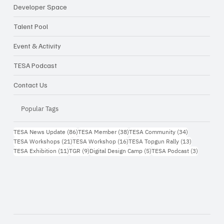
การทำ Startup ในเมืองไทย จากไอเดีย...สู่
Developer Space
ธุรกิจจริง
Talent Pool
Event & Activity
TESA Podcast
Contact Us
Popular Tags
86 กระทู้
38 กระทู้
34 กระทู้
TESA News Update
(86)
TESA Member
(38)
TESA Community
(34)
21 กระทู้
16 กระทู้
13 กระทู้
TESA Workshops
(21)
TESA Workshop
(16)
TESA Topgun Rally
(13)
11 กระทู้
9 กระทู้
5 กระทู้
3 กระทู้
TESA Exhibition
(11)
TGR
(9)
Digital Design Camp
(5)
TESA Podcast
(3)