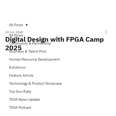
Subscribe
All Posts
24 ก.ย. 2568
All Posts
Digital Design with FPGA Camp
Community & Partnership
2025
Business & Talent Pool
Human Resource Development
Exhibition
Feature Article
Technology & Product Showcase
Top Gun Rally
TESA News Update
TESA Podcast