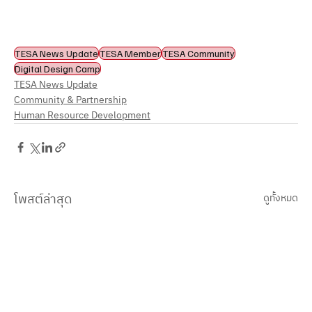
TESA News Update
TESA Member
TESA Community
Digital Design Camp
TESA News Update
Community & Partnership
Human Resource Development
โพสต์ล่าสุด
ดูทั้งหมด