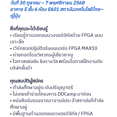
วันที่ 30 ตุลาคม – 7 พฤศจิกายน 2568
อาคาร E ชั้น 6 ห้อง E601 สถาบันเทคโนโลยีไทย–
ญี่ปุ่น
สิ่งที่คุณจะได้เรียนรู้
• เรียนรู้การออกแบบวงจรดิจิทัลด้วย FPGA แบบ
เจาะลึก
• เวิร์กชอปปฏิบัติจริงบนบอร์ด FPGA MAX10
• ถ่ายทอดโดยวิศวกรผู้เชี่ยวชาญ
• โอกาสแข่งขัน ชิงรางวัล พร้อมโอกาสฝึกงานกับ
บริษัทชั้นนำ
คุณสมบัติผู้สมัคร
• กำลังศึกษาอยู่ระดับปริญญาตรี
• ไม่เคยเข้าร่วมโครงการ DDCamp มาก่อน
• หนังสือรับรองจากอาจารย์ประจำสถาบันที่กำลัง
ศึกษาอยู่
• มีพื้นฐานด้านออกแบบวงจรดิจิทัล / FPGA