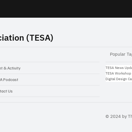
iation (TESA)
Popular Ta
TESA News Upd
t & Activity
TESA Workshop
Digital Design C
A Podcast
tact Us
© 2024 by T