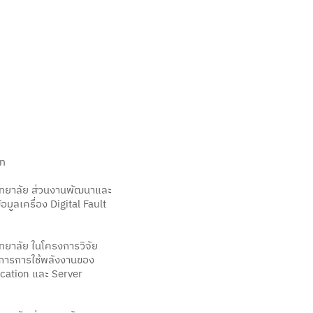
Course & Training
TESAIoT Platform
Developer Space
Event &
ัท
ิทยาลัย ส่วนงานพัฒนาและ
มูลเครื่อง Digital Fault
ทยาลัย ในโครงการวิจัย
ดการการใช้พลังงานของ
ication และ Server