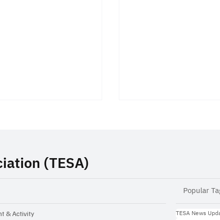
iation (TESA)
Popular Ta
 Inspiration Talk:
TESA ร่วมลงนามบันทึ
าทายในการทำ Startup
เข้าใจ (MOU) กับ Arrow
TESA News Upd
t & Activity