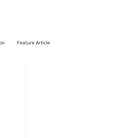
 Activity
Contact Us
Subscribe
ion
Feature Article