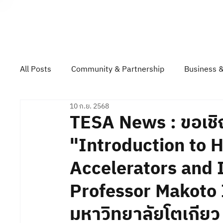
About TESA
All Posts
Community & Partnership
Business &
10 ก.ย. 2568
Technology & Product Showcase
Top Gun Rall
TESA News : ขอเชิ
"Introduction to 
Accelerators and 
Professor Makoto I
มหาวิทยาลัยโตเกียว