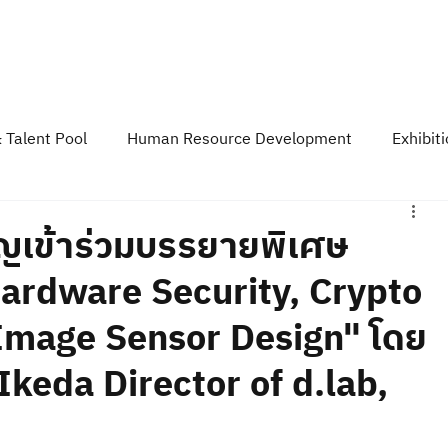
Course & Training
TESAIoT Platform
Developer Space
Event &
 Talent Pool
Human Resource Development
Exhibit
y
TESA News Update
TESA Podcast
ญเข้าร่วมบรรยายพิเศษ
Hardware Security, Crypto
Image Sensor Design" โดย
keda Director of d.lab,