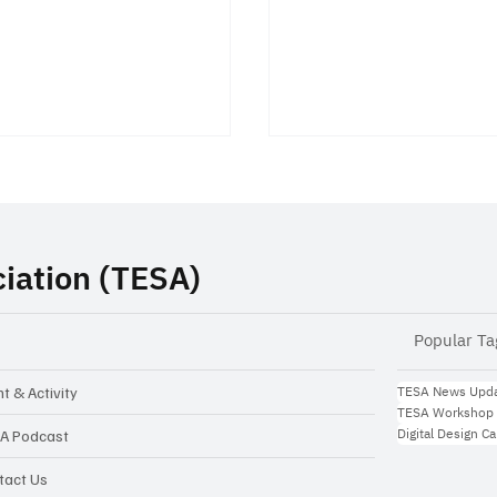
iation (TESA)
Popular Ta
 Inspiration Talk:
TESA ร่วมลงนามบันทึ
าทายในการทำ Startup
เข้าใจ (MOU) กับ Arrow
TESA News Upd
t & Activity
TESA Workshop
ไทย จากไอเดีย...สู่ธุรกิจ
Electronics และ TIoT เ
Digital Design C
A Podcast
ความร่วมมือด้าน AIoT 
tact Us
ระบบสมองกลฝังตัวขอ