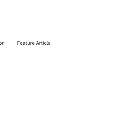
 Activity
Contact Us
Subscribe
ion
Feature Article