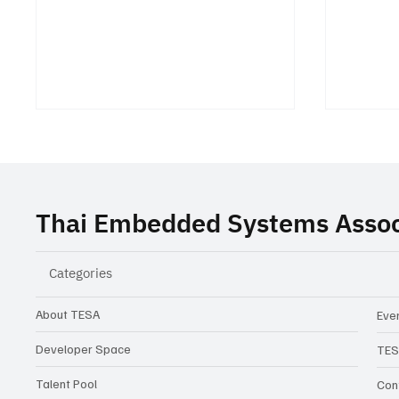
Thai Embedded Systems Assoc
Categories
TESA ร่วมสนับสนุนงานสัมมนา
Closing
Building the Future of
ความท้
About TESA
Even
Automotive Software
ในเมือง
Developer Space
TES
Architecture เจาะลึก SDV,
จริง
Talent Pool
Con
AUTOSAR, IVI และ