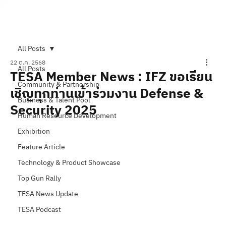
Subscribe
All Posts
22 ต.ค. 2568
All Posts
TESA Member News : IFZ ขอเรียน
Community & Partnership
เชิญทุกท่านเข้าร่วมงาน Defense &
Business & Talent Pool
Security 2025
Human Resource Development
Exhibition
Feature Article
Technology & Product Showcase
Top Gun Rally
TESA News Update
TESA Podcast