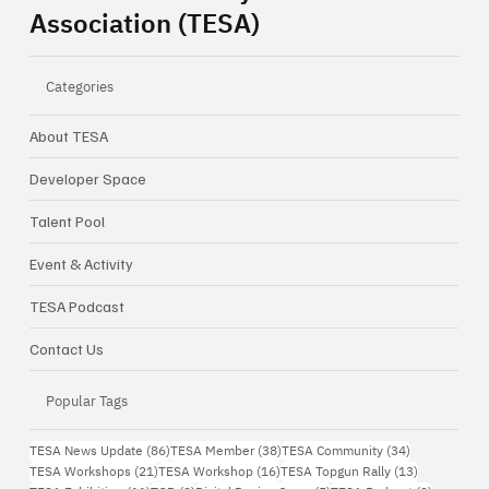
Association (TESA)
Categories
About TESA
Closing Inspiration Talk: ความท้าทายใน
การทำ Startup ในเมืองไทย จากไอเดีย...สู่
Developer Space
ธุรกิจจริง
Talent Pool
Event & Activity
TESA Podcast
Contact Us
Popular Tags
86 กระทู้
38 กระทู้
34 กระทู้
TESA News Update
(86)
TESA Member
(38)
TESA Community
(34)
21 กระทู้
16 กระทู้
13 กระทู้
TESA Workshops
(21)
TESA Workshop
(16)
TESA Topgun Rally
(13)