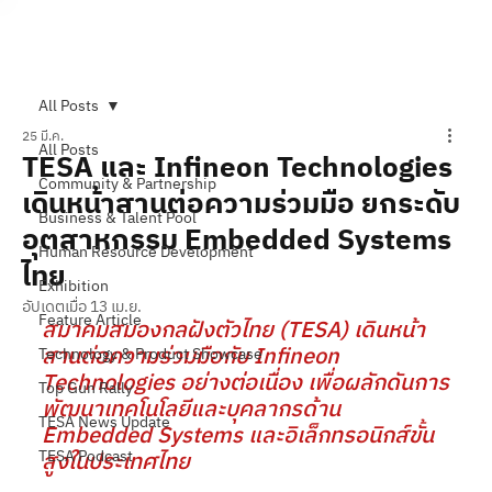
Subscribe
All Posts
25 มี.ค.
All Posts
TESA และ Infineon Technologies
Community & Partnership
เดินหน้าสานต่อความร่วมมือ ยกระดับ
Business & Talent Pool
อุตสาหกรรม Embedded Systems
Human Resource Development
ไทย
Exhibition
อัปเดตเมื่อ
13 เม.ย.
Feature Article
สมาคมสมองกลฝังตัวไทย (TESA) เดินหน้า
สานต่อความร่วมมือกับ Infineon 
Technology & Product Showcase
Technologies อย่างต่อเนื่อง เพื่อผลักดันการ
Top Gun Rally
พัฒนาเทคโนโลยีและบุคลากรด้าน 
TESA News Update
Embedded Systems และอิเล็กทรอนิกส์ขั้น
TESA Podcast
สูงในประเทศไทย