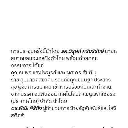
การประชุมครั้งนี้นำโดย 
รศ.วิรุฬห์ ศรีบริรักษ์
 นายก
สมาคมสมองกลฝังตัวไทย พร้อมด้วยคณะ
กรรมการ ได้แก่ 
คุณธนพร แสงไพฑูรย์ และ ผศ.ดร.สันติ นุ
ราช อุปนายกสมาคม รวมถึงคุณขนิษฐา ประสาร
สุข ผู้จัดการสมาคม เข้าหารือร่วมกับคณะทำงาน
จาก บริษัท อินฟินีออน เทคโนโลยีส์ แมนูแฟคเซอริ่ง 
(ประเทศไทย) จำกัด นำโดย 
ดร.พิชัย ศิริกิจ
 ผู้อำนวยการฝ่ายรัฐสัมพันธ์และโลจิ
สติกส์