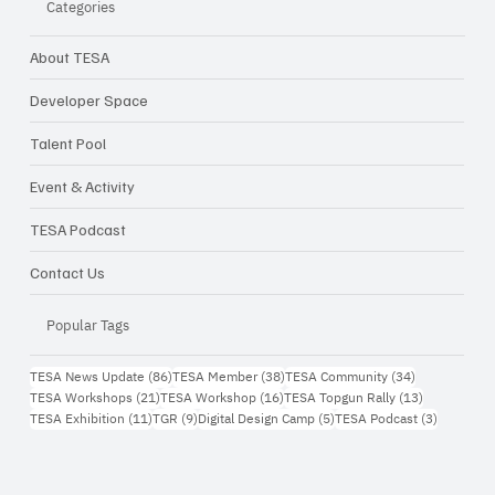
Categories
About TESA
Closing Inspiration Talk: ความท้าทายใน
การทำ Startup ในเมืองไทย จากไอเดีย...สู่
Developer Space
ธุรกิจจริง
Talent Pool
Event & Activity
TESA Podcast
Contact Us
Popular Tags
86 กระทู้
38 กระทู้
34 กระทู้
TESA News Update
(86)
TESA Member
(38)
TESA Community
(34)
21 กระทู้
16 กระทู้
13 กระทู้
TESA Workshops
(21)
TESA Workshop
(16)
TESA Topgun Rally
(13)
11 กระทู้
9 กระทู้
5 กระทู้
3 กระทู้
TESA Exhibition
(11)
TGR
(9)
Digital Design Camp
(5)
TESA Podcast
(3)