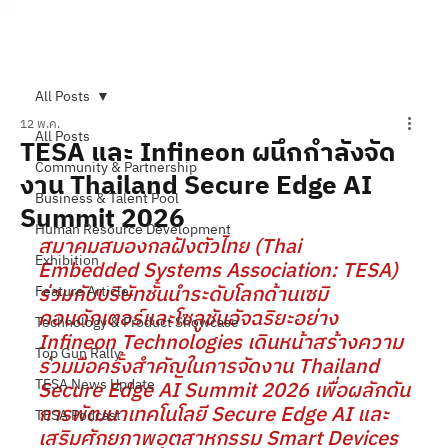
Subscribe
All Posts
12 พ.ค.
All Posts
TESA และ Infineon ผนึกกำลังจัด
Community & Partnership
งาน Thailand Secure Edge AI
Business & Talent Pool
Summit 2026
Human Resource Development
สมาคมสมองกลฝังตัวไทย (Thai 
Exhibition
Embedded Systems Association: TESA) 
ร่วมกับบริษัทชั้นนำระดับโลกด้านเซมิ
Feature Article
คอนดักเตอร์และโซลูชันอัจฉริยะอย่าง 
Technology & Product Showcase
Infineon Technologies เดินหน้าสร้างความ
Top Gun Rally
ร่วมมือครั้งสำคัญในการจัดงาน Thailand 
TESA News Update
Secure Edge AI Summit 2026 เพื่อผลักดัน
การพัฒนาเทคโนโลยี Secure Edge AI และ
TESA Podcast
เสริมศักยภาพอุตสาหกรรม Smart Devices 