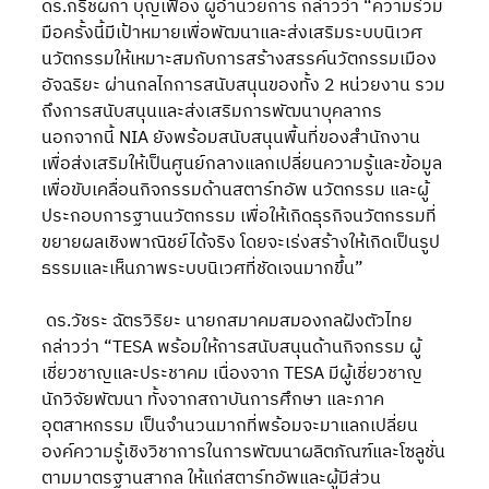
ดร.กริชผกา บุญเฟื่อง ผู้อำนวยการ กล่าวว่า “ความร่วม
มือครั้งนี้มีเป้าหมายเพื่อพัฒนาและส่งเสริมระบบนิเวศ
นวัตกรรมให้เหมาะสมกับการสร้างสรรค์นวัตกรรมเมือง
อัจฉริยะ ผ่านกลไกการสนับสนุนของทั้ง 2 หน่วยงาน รวม
ถึงการสนับสนุนและส่งเสริมการพัฒนาบุคลากร 
นอกจากนี้ NIA ยังพร้อมสนับสนุนพื้นที่ของสำนักงาน 
เพื่อส่งเสริมให้เป็นศูนย์กลางแลกเปลี่ยนความรู้และข้อมูล 
เพื่อขับเคลื่อนกิจกรรมด้านสตาร์ทอัพ นวัตกรรม และผู้
ประกอบการฐานนวัตกรรม เพื่อให้เกิดธุรกิจนวัตกรรมที่
ขยายผลเชิงพาณิชย์ได้จริง โดยจะเร่งสร้างให้เกิดเป็นรูป
ธรรมและเห็นภาพระบบนิเวศที่ชัดเจนมากขึ้น”
 ดร.วัชระ ฉัตรวิริยะ นายกสมาคมสมองกลฝังตัวไทย 
กล่าวว่า “TESA พร้อมให้การสนับสนุนด้านกิจกรรม ผู้
เชี่ยวชาญและประชาคม เนื่องจาก TESA มีผู้เชี่ยวชาญ 
นักวิจัยพัฒนา ทั้งจากสถาบันการศึกษา และภาค
อุตสาหกรรม เป็นจำนวนมากที่พร้อมจะมาแลกเปลี่ยน
องค์ความรู้เชิงวิชาการในการพัฒนาผลิตภัณฑ์และโซลูชั่น
ตามมาตรฐานสากล ให้แก่สตาร์ทอัพและผู้มีส่วน