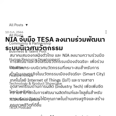
Subscribe
All Posts
10 ต.ค. 2566
All Posts
NIA จับมือ TESA ลงนามร่วมพัฒนา
Community & Partnership
ระบบนิเวศนวัตกรรม
Business & Talent Pool
สมาคมสมองกลฝังตัวไทย และ NIA ลงนามความร่วมมือ
Human Resource Development
การพัฒนาและส่งเสริมนวัตกรรมเมืองอัจฉริยะ เพื่อร่วม
Exhibition
กันพัฒนาระบบนิเวศนวัตกรรมที่เหมาะสมสำหรับการ
ดำเนินงานธุรกิจในนวัตกรรมเมืองอัจฉริยะ (Smart City) 
Feature Article
เทคโนโลยี Internet of Things (IoT) และรายสาขา
Technology & Product Showcase
อุตสาหกรรมด้านการผลิต (Industry Tech) เพื่อเพิ่มขีด
Top Gun Rally
ความสามารถในการพัฒนาผลิตภัณฑ์และโซลูชั่นสำหรับ
การบริหารจัดการให้มีคุณภาพในด้านเศรษฐกิจและสร้าง
TESA News Update
คุณภาพชีวิตที่ดีขึ้น
TESA Podcast