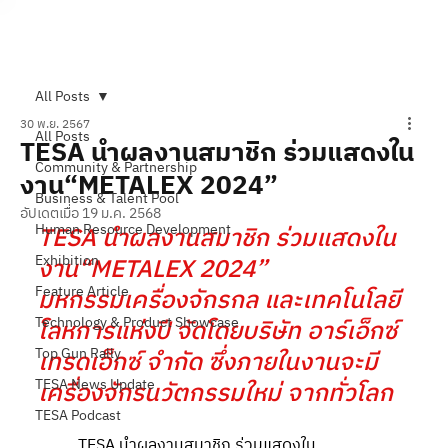
Subscribe
All Posts
30 พ.ย. 2567
All Posts
TESA นำผลงานสมาชิก ร่วมแสดงใน
Community & Partnership
งาน“METALEX 2024”
Business & Talent Pool
อัปเดตเมื่อ
19 ม.ค. 2568
Human Resource Development
TESA นำผลงานสมาชิก ร่วมแสดงใน
Exhibition
งาน“METALEX 2024” 
Feature Article
มหกรรมเครื่องจักรกล และเทคโนโลยี
Technology & Product Showcase
โลหการแห่งปี จัดโดยบริษัท อาร์เอ็กซ์ 
Top Gun Rally
เทรดเอ็กซ์ จำกัด ซึ่งภายในงานจะมี
TESA News Update
เครื่องจักรนวัตกรรมใหม่ จากทั่วโลก
TESA Podcast
	TESA นำผลงานสมาชิก ร่วมแสดงใน