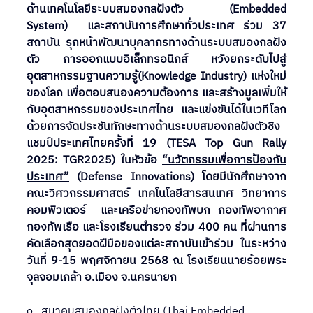
ด้านเทคโนโลยีระบบสมองกลฝังตัว (Embedded 
System)  และสถาบันการศึกษาทั่วประเทศ ร่วม 37 
สถาบัน รุกหน้าพัฒนาบุคลากรทางด้านระบบสมองกลฝัง
ตัว การออกแบบอิเล็กทรอนิกส์ หวังยกระดับไปสู่
อุตสาหกรรมฐานความรู้(Knowledge Industry) แห่งใหม่
ของโลก เพื่อตอบสนองความต้องการ และสร้างมูลเพิ่มให้
กับอุตสาหกรรมของประเทศไทย และแข่งขันได้ในเวทีโลก 
ด้วยการจัดประชันทักษะทางด้านระบบสมองกลฝังตัวชิง
แชมป์ประเทศไทยครั้งที่ 19 (TESA Top Gun Rally 
2025: TGR2025) ในหัวข้อ 
“นวัตกรรมเพื่อการป้องกัน
ประเทศ”
 (Defense Innovations) โดยมีนักศึกษาจาก
คณะวิศวกรรมศาสตร์ เทคโนโลยีสารสนเทศ วิทยาการ
คอมพิวเตอร์  และเครือข่ายกองทัพบก กองทัพอากาศ 
กองทัพเรือ และโรงเรียนตำรวจ ร่วม 400 คน ที่ผ่านการ
คัดเลือกสุดยอดฝีมือของแต่ละสถาบันเข้าร่วม ในระหว่าง
วันที่ 9-15 พฤศจิกายน 2568 ณ โรงเรียนนายร้อยพระ
จุลจอมเกล้า อ.เมือง จ.นครนายก
o   สมาคมสมองกลฝังตัวไทย (Thai Embedded 