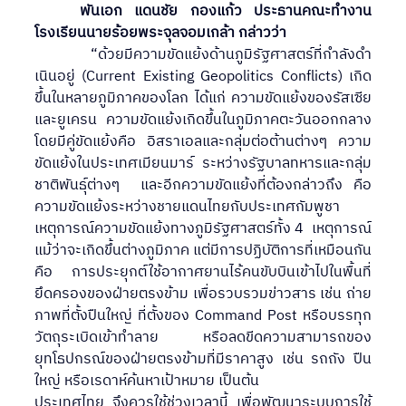
	พันเอก แดนชัย กองแก้ว ประธานคณะทำงาน 
โรงเรียนนายร้อยพระจุลจอมเกล้า กล่าวว่า
            “ด้วยมีความขัดแย้งด้านภูมิรัฐศาสตร์ที่กําลังดํา
เนินอยู่ (Current Existing Geopolitics Conflicts) เกิด
ขึ้นในหลายภูมิภาคของโลก ได้แก่ ความขัดแย้งของรัสเซีย
และยูเครน  ความขัดแย้งเกิดขึ้นในภูมิภาคตะวันออกกลาง 
โดยมีคู่ขัดแย้งคือ อิสราเอลและกลุ่มต่อต้านต่างๆ ความ
ขัดแย้งในประเทศเมียนมาร์ ระหว่างรัฐบาลทหารและกลุ่ม
ชาติพันธุ์ต่างๆ  และอีกความขัดแย้งที่ต้องกล่าวถึง คือ 
ความขัดแย้งระหว่างชายแดนไทยกับประเทศกัมพูชา  
เหตุการณ์ความขัดแย้งทางภูมิรัฐศาสตร์ทั้ง 4  เหตุการณ์ 
แม้ว่าจะเกิดขึ้นต่างภูมิภาค แต่มีการปฏิบัติการที่เหมือนกัน
คือ การประยุกต์ใช้อากาศยานไร้คนขับบินเข้าไปในพื้นที่
ยึดครองของฝ่ายตรงข้าม เพื่อรวบรวมข่าวสาร เช่น ถ่าย
ภาพที่ตั้งปืนใหญ่ ที่ตั้งของ Command Post หรือบรรทุก
วัตถุระเบิดเข้าทําลาย หรือลดขีดความสามารถของ
ยุทโธปกรณ์ของฝ่ายตรงข้ามที่มีราคาสูง เช่น รถถัง ปืน
ใหญ่ หรือเรดาห์ค้นหาเป้าหมาย เป็นต้น
ประเทศไทย จึงควรใช้ช่วงเวลานี้ เพื่อพัฒนาระบบการใช้