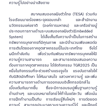
ความรู้ไปอย่างน่าเสียดาย
            สมาคมสมองกลฝังตัวไทย (TESA) ร่วมกับ
โรงเรียนนายร้อยพระจุลจอมเกล้า และสำนักงาน
นวัตกรรมแห่งชาติ (องค์การมหาชน) และเครือข่ายผู้
ประกอบการทางด้านระบบสมองกลฝังตัว(Embedded 
System)  ได้เล็งเห็นถึงความจำเป็นในการสร้าง
ทรัพยากรบุคลากรที่มีคุณภาพ และมีจำนวนเพียงพอต่อ
การเติบโตของภาคอุตสาหกรรมนี้ในประเทศไทย จึงได้
ผนึกกำลังกัน เพื่อร่วมกันพัฒนาทรัพยากรบุคคลให้มี
ความรู้ความสามารถ และสามารถตอบสนองความ
ต้องการภาคอุตสาหกรรม ได้จัดกิจกรรม TGR2025 เป็น
หนึ่งในกิจกรรมที่จะช่วยสร้างแรงจูงใจ แรงบันดาลใจให้
กับนิสิตนักศึกษา ได้หันมาสนใจ แสวงหาความรู้ และเพิ่ม
ความสามารถทางด้านการออกแบบอิเล็กทรอนิกส์ใน
เบื้องต้นกันมากขึ้น  ซึ่งจะมีการอบรมปูพื้นฐานความรู้
ด้านต่างๆ  และมอบหมายโจทย์ให้ทำในแต่ละวัน  เพื่อเน้น
การฝึกทำงานเป็นทีม การเรียนรู้สิ่งใหม่ๆ การต่อยอด
ความรู้ สามารถประมวลรวบรวมความรู้ได้ และฝึกแก้