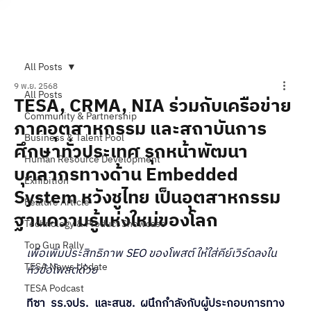
Subscribe
All Posts
9 พ.ย. 2568
All Posts
TESA, CRMA, NIA ร่วมกับเครือข่าย
Community & Partnership
ภาคอุตสาหกรรม และสถาบันการ
Business & Talent Pool
ศึกษาทั่วประเทศ รุกหน้าพัฒนา
Human Resource Development
บุคลากรทางด้าน Embedded
Exhibition
System หวังชูไทย เป็นอุตสาหกรรม
Feature Article
ฐานความรู้แห่งใหม่ของโลก
Technology & Product Showcase
Top Gun Rally
เพื่อเพิ่มประสิทธิภาพ SEO ของโพสต์ ให้ใส่คีย์เวิร์ดลงใน
TESA News Update
หัวข้อโพสต์ด้วย
TESA Podcast
ทีซา รร.จปร. และสนช. ผนึกกำลังกับผู้ประกอบการทาง