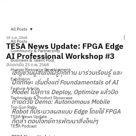
Subscribe
All Posts
18 ก.พ. 2568
All Posts
TESA News Update: FPGA Edge
Community & Partnership
AI Professional Workshop #3
Business & Talent Pool
อัปเดตเมื่อ
25 ก.พ. 2568
Human Resource Development
เชิญชวนผู้สนใจใฝ่รู้ทุกท่าน มาร่วมเรียนรู้ และ
Exhibition
ฝึกทักษะ 
เริ่มตั้งแต่ Foundamentals of AI 
Feature Article
Model ไปสู่การ Deploy, Optimize แล้วปิด
Technology & Product Showcase
ท้ายด้วย Demo: Autonomous Mobile 
Top Gun Rally
Robot ที่ประมวลผลแบบ Edge โดยใช้ FPGA 
TESA News Update
ที่ดูล้ำ ตอบโจทย์การพัฒนาสิ่งใหม่ๆ
TESA Podcast